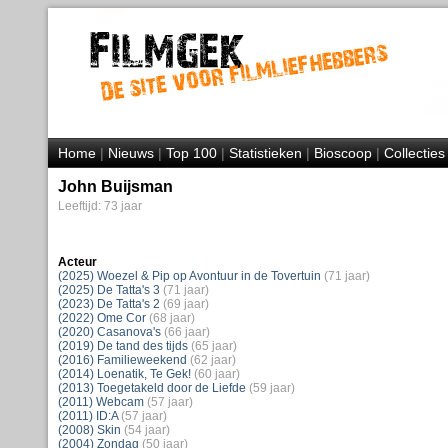
Home
|
Nieuws
|
Top 100
|
Statistieken
|
Bioscoop
|
Collecties
John Buijsman
Leeftijd: 73 jaar
Acteur
(2025) Woezel & Pip op Avontuur in de Tovertuin
(71 jaar)
(2025) De Tatta's 3
(71 jaar)
(2023) De Tatta's 2
(69 jaar)
(2022) Ome Cor
(68 jaar)
(2020) Casanova's
(66 jaar)
(2019) De tand des tijds
(65 jaar)
(2016) Familieweekend
(62 jaar)
(2014) Loenatik, Te Gek!
(60 jaar)
(2013) Toegetakeld door de Liefde
(59 jaar)
(2011) Webcam
(57 jaar)
(2011) ID:A
(57 jaar)
(2008) Skin
(54 jaar)
(2004) Zondag
(50 jaar)