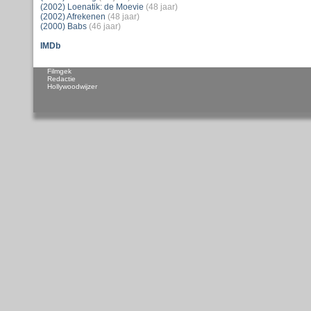
(2002) Loenatik: de Moevie
(48 jaar)
(2002) Afrekenen
(48 jaar)
(2000) Babs
(46 jaar)
IMDb
Filmgek
Redactie
Hollywoodwijzer