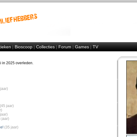
tieken
|
Bioscoop
|
Collecties
|
Forum
|
Games
|
TV
ai in 2025 overleden.
jaar)
(45 jaar)
r)
jaar)
 jaar)
e!
(35 jaar)