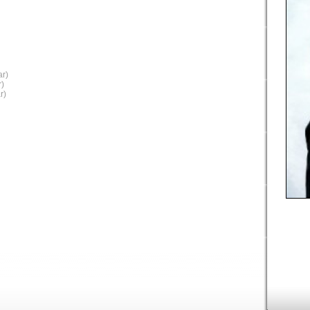
ar)
r)
r)