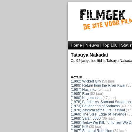
Home
|
Nieuws
|
Top 100
|
Statis
Tatsuya Nakadai
Op 92 jarige leeftijd is Tatsuya Nakad
Acteur
(1992) Wicked City
(59 jaar)
(1988) Return from the River Kwai
(55 
(1987) Hachi-ko
(54 jaar)
(1985) Ran
(52 jaar)
(1980) Kagemusha
(47 jaar)
(1978) Bandits vs. Samurai Squadron
(1973) Belladonna of Sadness
(40 jaa
(1970) Zatoichi at the Fire Festival
(37 
(1969) The Steel Edge of Revenge
(36
(1969) Safari 5000
(36 jaar)
(1968) Today We Kill, Tomorrow We Di
(1968) Kill!
(35 jaar)
(1967) Samurai Rebellion
(34 jaar)