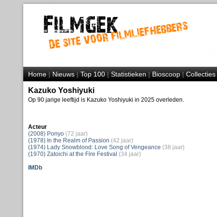
Home
|
Nieuws
|
Top 100
|
Statistieken
|
Bioscoop
|
Collecties
Kazuko Yoshiyuki
Op 90 jarige leeftijd is Kazuko Yoshiyuki in 2025 overleden.
Acteur
(2008) Ponyo
(72 jaar)
(1978) In the Realm of Passion
(42 jaar)
(1974) Lady Snowblood: Love Song of Vengeance
(38 jaar)
(1970) Zatoichi at the Fire Festival
(34 jaar)
IMDb