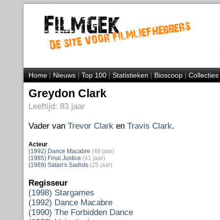
Home
|
Nieuws
|
Top 100
|
Statistieken
|
Bioscoop
|
Collecties
Greydon Clark
Leeftijd: 83 jaar
Vader van
Trevor Clark
en
Travis Clark
.
Acteur
(1992) Dance Macabre
(48 jaar)
(1985) Final Justice
(41 jaar)
(1969) Satan's Sadists
(25 jaar)
Regisseur
(1998) Stargames
(1992) Dance Macabre
(1990) The Forbidden Dance