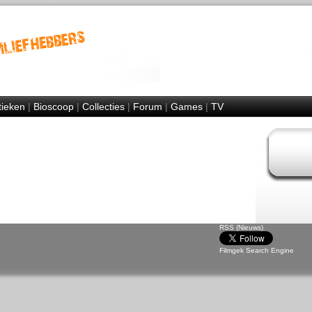
tieken
|
Bioscoop
|
Collecties
|
Forum
|
Games
|
TV
RSS (Nieuws)
Filmgek Search Engine