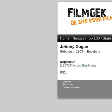
Home
|
Nieuws
|
Top 100
|
Statis
Johnny Gogan
Geboren in 1963 in Engeland.
Regisseur
(1997) The Last Bus Home
IMDb
Filmgek
Redactie
Hollywoodwijzer