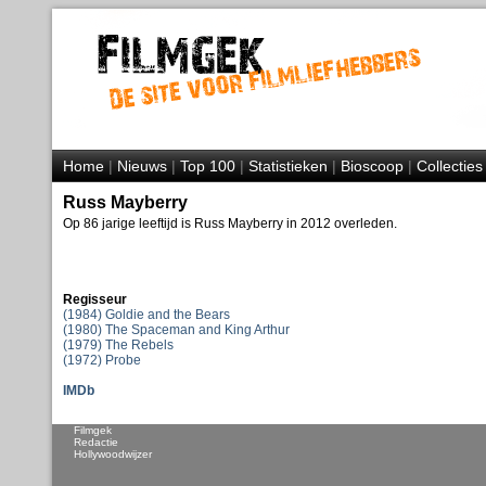
Home
|
Nieuws
|
Top 100
|
Statistieken
|
Bioscoop
|
Collecties
Russ Mayberry
Op 86 jarige leeftijd is Russ Mayberry in 2012 overleden.
Regisseur
(1984) Goldie and the Bears
(1980) The Spaceman and King Arthur
(1979) The Rebels
(1972) Probe
IMDb
Filmgek
Redactie
Hollywoodwijzer