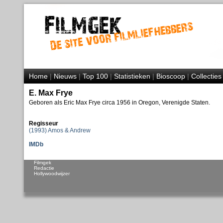
Home
|
Nieuws
|
Top 100
|
Statistieken
|
Bioscoop
|
Collecties
E. Max Frye
Geboren als Eric Max Frye circa 1956 in Oregon, Verenigde Staten.
Regisseur
(1993) Amos & Andrew
IMDb
Filmgek
Redactie
Hollywoodwijzer