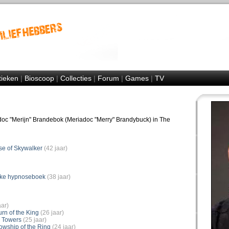
tieken
|
Bioscoop
|
Collecties
|
Forum
|
Games
|
TV
adoc "Merijn" Brandebok (Meriadoc "Merry" Brandybuck) in The
se of Skywalker
(42 jaar)
ijke hypnoseboek
(38 jaar)
aar)
rn of the King
(26 jaar)
o Towers
(25 jaar)
owship of the Ring
(24 jaar)