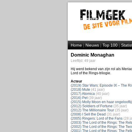
Home
|
Nieuws
|
Top 100
|
Statis
Dominic Monaghan
Leeftijd: 49 jaar
Hij werd bekend van zijn rol als Meri
Lord of the Rings-trilogie.
Acteur
(2019) Star Wars: Episode IX – The Ri
(2018) Mute
(41 jaar)
(2017) Atomica
(40 jaar)
(2016) Pet
(39 jaar)
(2015) Molly Moon en haar ongeloofl
(2012) Soldiers of Fortune
(35 jaar)
(2012) The Millionaire Tour
(35 jaar)
(2008) I Sell the Dead
(31 jaar)
(2005) Ringers: Lord of the Fans
(28 j
(2003) The Lord of the Rings: The Retu
(2002) The Lord of the Rings: The Tw
(2001) The Lord of the Rings: The Fell