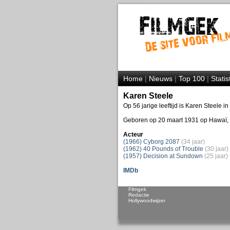
Home
|
Nieuws
|
Top 100
|
Statis
Karen Steele
Op 56 jarige leeftijd is Karen Steele i
Geboren op 20 maart 1931 op Hawaï, 
Acteur
(1966) Cyborg 2087
(34 jaar)
(1962) 40 Pounds of Trouble
(30 jaar)
(1957) Decision at Sundown
(25 jaar)
IMDb
Filmgek
Redactie
Hollywoodwijzer