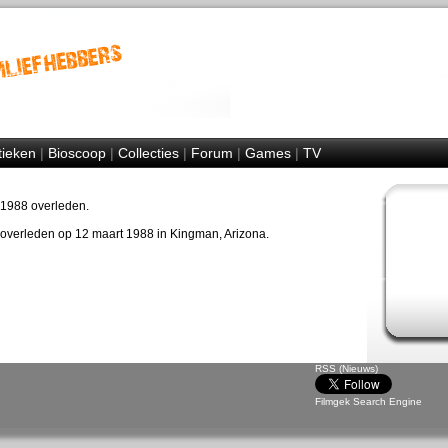
tieken
|
Bioscoop
|
Collecties
|
Forum
|
Games
|
TV
n 1988 overleden.
overleden op 12 maart 1988 in Kingman, Arizona.
RSS (Nieuws)
Filmgek Search Engine