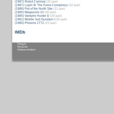
(1987) Robot Carnival
(32 jaar)
(1987) Lupin III: The Fuma Conspiracy
(32 jaar)
(1986) Fist of the North Star
(31 jaar)
(1985) Megazone 23
(30 jaar)
(1985) Vampire Hunter D
(30 jaar)
(1981) Mobile Suit Gundam I
(26 jaar)
(1980) Phoenix 2772
(25 jaar)
IMDb
Filmgek
Redactie
Hollywoodwijzer