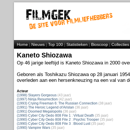
Home
|
Nieuws
|
Top 100
|
Statistieken
|
Bioscoop
|
Collecties
Kaneto Shiozawa
Op 46 jarige leeftijd is Kaneto Shiozawa in 2000 ove
Geboren als Toshikazu Shiozawa op 28 januari 1954 
overleden aan een hersenkneuzing na een val van d
Acteur
(1998) Slayers Gorgeous
(43 jaar)
(1997) Ninja Resurrection
(42 jaar)
(1993) Crying Freeman 6: The Russian Connection
(38 jaar)
(1991) The Heroic Legend of Arislan
(36 jaar)
(1991) Doomed Megalopolis
(36 jaar)
(1990) Cyber City Oedo 808 File 1 : Virtual Death
(35 jaar)
(1990) Cyber City Oedo 808 File 2 : Psychic Trooper
(35 jaar)
(1990) Cyber City Oedo 808 File 3 : Blood Lust
(35 jaar)
(1990) Vampire Wars
(35 jaar)