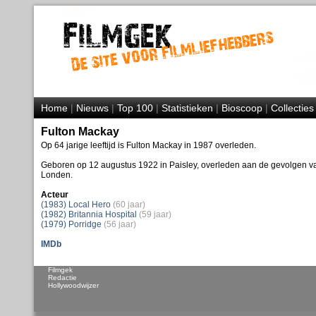
Home
|
Nieuws
|
Top 100
|
Statistieken
|
Bioscoop
|
Collecties
Fulton Mackay
Op 64 jarige leeftijd is Fulton Mackay in 1987 overleden.
Geboren op 12 augustus 1922 in Paisley, overleden aan de gevolgen v
Londen.
Acteur
(1983) Local Hero
(60 jaar)
(1982) Britannia Hospital
(59 jaar)
(1979) Porridge
(56 jaar)
IMDb
Filmgek
Redactie
Hollywoodwijzer