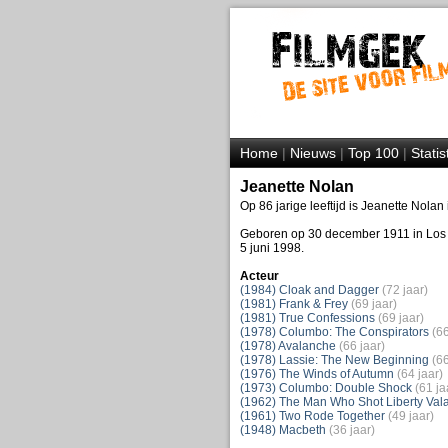
Home
|
Nieuws
|
Top 100
|
Statis
Jeanette Nolan
Op 86 jarige leeftijd is Jeanette Nolan
Geboren op 30 december 1911 in Los 
5 juni 1998.
Acteur
(1984) Cloak and Dagger
(72 jaar)
(1981) Frank & Frey
(69 jaar)
(1981) True Confessions
(69 jaar)
(1978) Columbo: The Conspirators
(66
(1978) Avalanche
(66 jaar)
(1978) Lassie: The New Beginning
(66
(1976) The Winds of Autumn
(64 jaar)
(1973) Columbo: Double Shock
(61 ja
(1962) The Man Who Shot Liberty Val
(1961) Two Rode Together
(49 jaar)
(1948) Macbeth
(36 jaar)