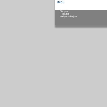
IMDb
Filmgek
Redactie
Hollywoodwijzer