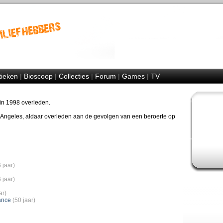
tieken
|
Bioscoop
|
Collecties
|
Forum
|
Games
|
TV
 in 1998 overleden.
Angeles, aldaar overleden aan de gevolgen van een beroerte op
 jaar)
 jaar)
ar)
ance
(50 jaar)